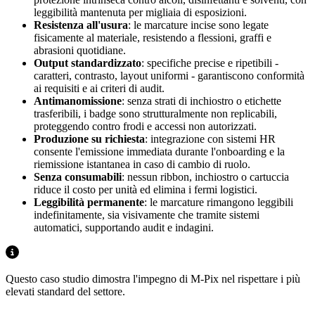
leggibilità mantenuta per migliaia di esposizioni.
Resistenza all'usura
: le marcature incise sono legate
fisicamente al materiale, resistendo a flessioni, graffi e
abrasioni quotidiane.
Output standardizzato
: specifiche precise e ripetibili -
caratteri, contrasto, layout uniformi - garantiscono conformità
ai requisiti e ai criteri di audit.
Antimanomissione
: senza strati di inchiostro o etichette
trasferibili, i badge sono strutturalmente non replicabili,
proteggendo contro frodi e accessi non autorizzati.
Produzione su richiesta
: integrazione con sistemi HR
consente l'emissione immediata durante l'onboarding e la
riemissione istantanea in caso di cambio di ruolo.
Senza consumabili
: nessun ribbon, inchiostro o cartuccia
riduce il costo per unità ed elimina i fermi logistici.
Leggibilità permanente
: le marcature rimangono leggibili
indefinitamente, sia visivamente che tramite sistemi
automatici, supportando audit e indagini.
Questo caso studio dimostra l'impegno di M-Pix nel rispettare i più
elevati standard del settore.