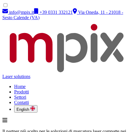
info@mpix.it
+39 0331 332121
Via Oneda, 11 - 21018 -
Sesto Calende (VA)
Laser solutions
Home
Prodotti
Settori
Contatti
English
Il partner più scelto per le soluzioni di marcatura laser compatte nei