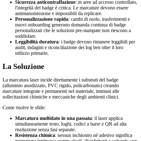
Sicurezza anticontraffazione
: in aree ad accesso controllato,
l'integrità del badge è critica. Le marcature devono essere
antimanomissione e impossibili da replicare.
Personalizzazione rapida
: cambi di ruolo, trasferimenti e
nuovi onboarding generano domanda continua di badge
personalizzati che le soluzioni pre-stampate non riescono a
soddisfare.
Leggibilità duratura
: i badge devono rimanere leggibili per
audit, indagini e riconciliazione dei log ben oltre il loro
utilizzo primario.
La Soluzione
La marcatura laser incide direttamente i substrati del badge
(alluminio anodizzato, PVC rigido, policarbonato) creando
marcature integrate e permanenti nel materiale, immuni alle
sollecitazioni chimiche e meccaniche degli ambienti clinici.
Come risolve le sfide:
Marcatura multidato in una passata
: il laser applica
simultaneamente testo, loghi, codici a barre e QR ad alta
risoluzione senza fasi separate.
Resistenza chimica
: nessun inchiostro né adesivo significa
protezione intrinseca contro alcoli, disinfettanti e solventi, con