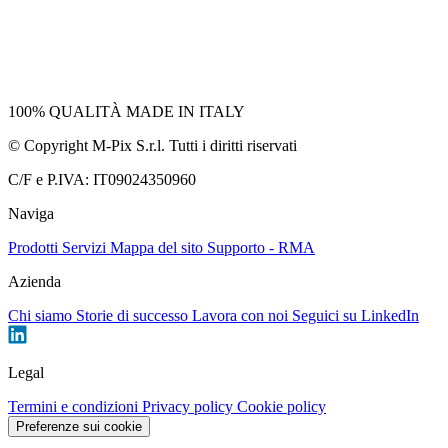
100% QUALITÀ
MADE
IN
ITALY
© Copyright M-Pix S.r.l. Tutti i diritti riservati
C/F e P.IVA: IT09024350960
Naviga
Prodotti
Servizi
Mappa del sito
Supporto - RMA
Azienda
Chi siamo
Storie di successo
Lavora con noi
Seguici su LinkedIn
Legal
Termini e condizioni
Privacy policy
Cookie policy
Preferenze sui cookie