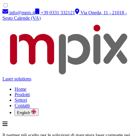
info@mpix.it
+39 0331 332121
Via Oneda, 11 - 21018 -
Sesto Calende (VA)
Laser solutions
Home
Prodotti
Settori
Contatti
English
Il partner più scelto per le soluzioni di marcatura laser compatte nei